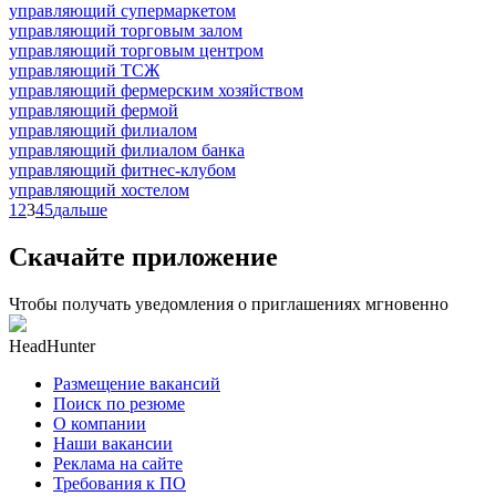
управляющий супермаркетом
управляющий торговым залом
управляющий торговым центром
управляющий ТСЖ
управляющий фермерским хозяйством
управляющий фермой
управляющий филиалом
управляющий филиалом банка
управляющий фитнес-клубом
управляющий хостелом
1
2
3
4
5
дальше
Скачайте приложение
Чтобы получать уведомления о приглашениях мгновенно
HeadHunter
Размещение вакансий
Поиск по резюме
О компании
Наши вакансии
Реклама на сайте
Требования к ПО