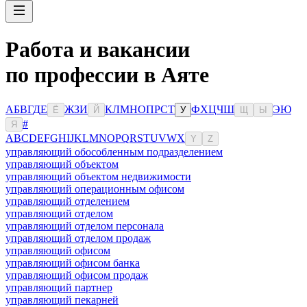
Работа и вакансии
по профессии в Аяте
А
Б
В
Г
Д
Е
Ж
З
И
К
Л
М
Н
О
П
Р
С
Т
Ф
Х
Ц
Ч
Ш
Э
Ю
Ё
Й
У
Щ
Ы
#
Я
A
B
C
D
E
F
G
H
I
J
K
L
M
N
O
P
Q
R
S
T
U
V
W
X
Y
Z
управляющий обособленным подразделением
управляющий объектом
управляющий объектом недвижимости
управляющий операционным офисом
управляющий отделением
управляющий отделом
управляющий отделом персонала
управляющий отделом продаж
управляющий офисом
управляющий офисом банка
управляющий офисом продаж
управляющий партнер
управляющий пекарней