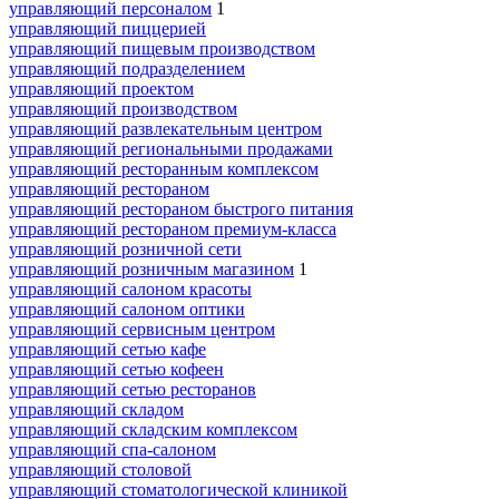
управляющий персоналом
1
управляющий пиццерией
управляющий пищевым производством
управляющий подразделением
управляющий проектом
управляющий производством
управляющий развлекательным центром
управляющий региональными продажами
управляющий ресторанным комплексом
управляющий рестораном
управляющий рестораном быстрого питания
управляющий рестораном премиум-класса
управляющий розничной сети
управляющий розничным магазином
1
управляющий салоном красоты
управляющий салоном оптики
управляющий сервисным центром
управляющий сетью кафе
управляющий сетью кофеен
управляющий сетью ресторанов
управляющий складом
управляющий складским комплексом
управляющий спа-салоном
управляющий столовой
управляющий стоматологической клиникой