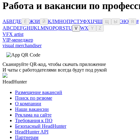
Работа и вакансии по професс
А
Б
В
Г
Д
Е
Ж
З
И
К
Л
М
Н
О
П
Р
С
Т
У
Ф
Х
Ц
Ч
Ш
Э
Ю
#
Ё
Й
Щ
Ы
Я
A
B
C
D
E
F
G
H
I
J
K
L
M
N
O
P
Q
R
S
T
U
W
X
V
Y
Z
VFX artist
VIP-менеджер
visual merchandiser
Сканируйте QR-код, чтобы скачать приложение
И чаты с работодателями всегда будут под рукой
HeadHunter
Размещение вакансий
Поиск по резюме
О компании
Наши вакансии
Реклама на сайте
Требования к ПО
Безопасный HeadHunter
HeadHunter API
Партнерам