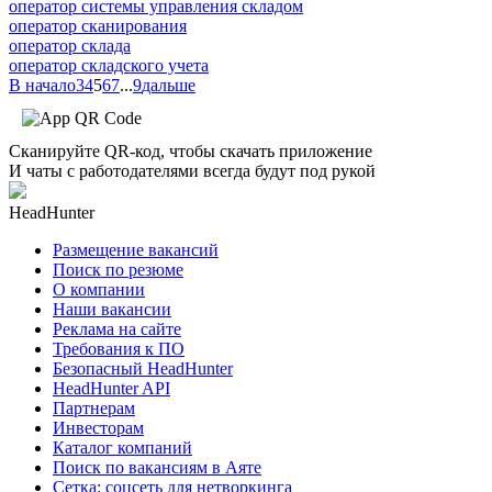
оператор системы управления складом
оператор сканирования
оператор склада
оператор складского учета
В начало
3
4
5
6
7
...
9
дальше
Сканируйте QR-код, чтобы скачать приложение
И чаты с работодателями всегда будут под рукой
HeadHunter
Размещение вакансий
Поиск по резюме
О компании
Наши вакансии
Реклама на сайте
Требования к ПО
Безопасный HeadHunter
HeadHunter API
Партнерам
Инвесторам
Каталог компаний
Поиск по вакансиям в Аяте
Сетка: соцсеть для нетворкинга