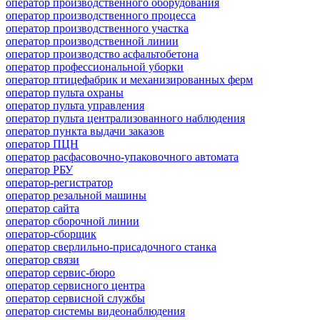
оператор производственного оборудования
оператор производственного процесса
оператор производственного участка
оператор производственной линии
оператор производство асфальтобетона
оператор профессиональной уборки
оператор птицефабрик и механизированных ферм
оператор пульта охраны
оператор пульта управления
оператор пульта централизованного наблюдения
оператор пункта выдачи заказов
оператор ПЦН
оператор расфасовочно-упаковочного автомата
оператор РБУ
оператор-регистратор
оператор резальной машины
оператор сайта
оператор сборочной линии
оператор-сборщик
оператор сверлильно-присадочного станка
оператор связи
оператор сервис-бюро
оператор сервисного центра
оператор сервисной службы
оператор системы видеонаблюдения