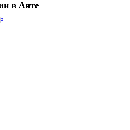
ии в Аяте
#