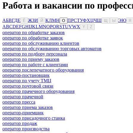
Работа и вакансии по професс
А
Б
В
Г
Д
Е
Ж
З
И
К
Л
М
Н
П
Р
С
Т
У
Ф
Х
Ц
Ч
Ш
Э
Ю
Ё
Й
О
Щ
Ы
Я
A
B
C
D
E
F
G
H
I
J
K
L
M
N
O
P
Q
R
S
T
U
V
W
X
Y
Z
оператор по обработке заказов
оператор по обработке заявок
оператор по обслуживанию клиентов
оператор по обслуживанию торговых автоматов
оператор по подбору персонала
оператор по приему заказов
оператор по работе с клиентами
оператор послепечатного оборудования
оператор-постановщик
оператор по учету ТМЦ
оператор почтовой связи
оператор прачечного оборудования
оператор прачечной
оператор пресса
оператор приема заказов
оператор-приемщик
оператор присадочного станка
оператор продаж
оператор производства