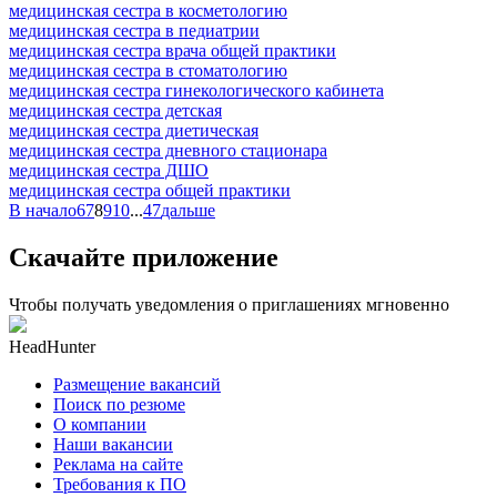
медицинская сестра в косметологию
медицинская сестра в педиатрии
медицинская сестра врача общей практики
медицинская сестра в стоматологию
медицинская сестра гинекологического кабинета
медицинская сестра детская
медицинская сестра диетическая
медицинская сестра дневного стационара
медицинская сестра ДШО
медицинская сестра общей практики
В начало
6
7
8
9
10
...
47
дальше
Скачайте приложение
Чтобы получать уведомления о приглашениях мгновенно
HeadHunter
Размещение вакансий
Поиск по резюме
О компании
Наши вакансии
Реклама на сайте
Требования к ПО