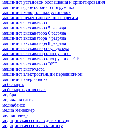
машинист установок обогащения и брикетирования
машинист фронтального погрузчика
машинист холодильных установок
машинист цементировочного агрегата
машинист экскаватора
машинист экскаватора 5 разряда
машинист экскаватора 6 разряда
машинист экскаватора 7 разряда
машинист экскаватора 8 разряда
машинист экскаватора-бульдозера
машинист экскаватора-погрузчика
машинист экскаватора-погрузчика JCB
машинист экскаватора ЭКГ
машинист экструдера
машинист электростанции передвижной
машинист энергоблока
мебельщик
мебельщик-универсал
медбрат
медиа-аналитик
медиабайер
медиа-менеджер
медиапланер
медицинская сестра в детский сад
медицинская сестра в клинику