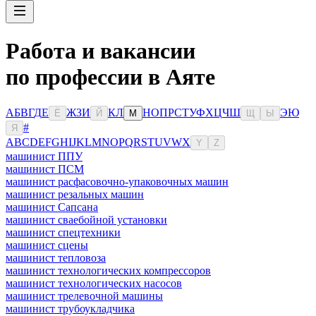
Работа и вакансии
по профессии в Аяте
А
Б
В
Г
Д
Е
Ж
З
И
К
Л
Н
О
П
Р
С
Т
У
Ф
Х
Ц
Ч
Ш
Э
Ю
Ё
Й
М
Щ
Ы
#
Я
A
B
C
D
E
F
G
H
I
J
K
L
M
N
O
P
Q
R
S
T
U
V
W
X
Y
Z
машинист ППУ
машинист ПСМ
машинист расфасовочно-упаковочных машин
машинист резальных машин
машинист Сапсана
машинист сваебойной установки
машинист спецтехники
машинист сцены
машинист тепловоза
машинист технологических компрессоров
машинист технологических насосов
машинист трелевочной машины
машинист трубоукладчика