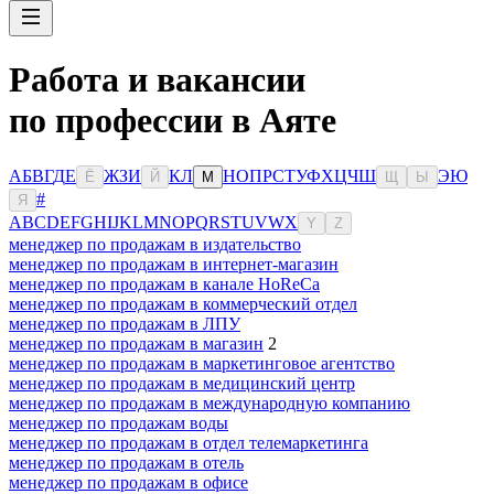
Работа и вакансии
по профессии в Аяте
А
Б
В
Г
Д
Е
Ж
З
И
К
Л
Н
О
П
Р
С
Т
У
Ф
Х
Ц
Ч
Ш
Э
Ю
Ё
Й
М
Щ
Ы
#
Я
A
B
C
D
E
F
G
H
I
J
K
L
M
N
O
P
Q
R
S
T
U
V
W
X
Y
Z
менеджер по продажам в издательство
менеджер по продажам в интернет-магазин
менеджер по продажам в канале HoReCa
менеджер по продажам в коммерческий отдел
менеджер по продажам в ЛПУ
менеджер по продажам в магазин
2
менеджер по продажам в маркетинговое агентство
менеджер по продажам в медицинский центр
менеджер по продажам в международную компанию
менеджер по продажам воды
менеджер по продажам в отдел телемаркетинга
менеджер по продажам в отель
менеджер по продажам в офисе