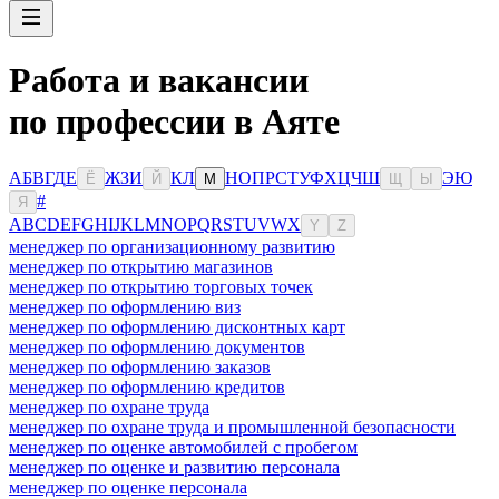
Работа и вакансии
по профессии в Аяте
А
Б
В
Г
Д
Е
Ж
З
И
К
Л
Н
О
П
Р
С
Т
У
Ф
Х
Ц
Ч
Ш
Э
Ю
Ё
Й
М
Щ
Ы
#
Я
A
B
C
D
E
F
G
H
I
J
K
L
M
N
O
P
Q
R
S
T
U
V
W
X
Y
Z
менеджер по организационному развитию
менеджер по открытию магазинов
менеджер по открытию торговых точек
менеджер по оформлению виз
менеджер по оформлению дисконтных карт
менеджер по оформлению документов
менеджер по оформлению заказов
менеджер по оформлению кредитов
менеджер по охране труда
менеджер по охране труда и промышленной безопасности
менеджер по оценке автомобилей с пробегом
менеджер по оценке и развитию персонала
менеджер по оценке персонала