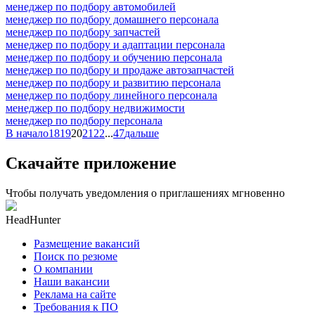
менеджер по подбору автомобилей
менеджер по подбору домашнего персонала
менеджер по подбору запчастей
менеджер по подбору и адаптации персонала
менеджер по подбору и обучению персонала
менеджер по подбору и продаже автозапчастей
менеджер по подбору и развитию персонала
менеджер по подбору линейного персонала
менеджер по подбору недвижимости
менеджер по подбору персонала
В начало
18
19
20
21
22
...
47
дальше
Скачайте приложение
Чтобы получать уведомления о приглашениях мгновенно
HeadHunter
Размещение вакансий
Поиск по резюме
О компании
Наши вакансии
Реклама на сайте
Требования к ПО