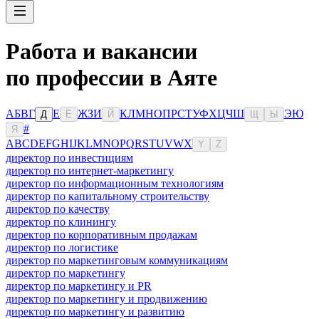
Работа и вакансии
по профессии в Аяте
А
Б
В
Г
Е
Ж
З
И
К
Л
М
Н
О
П
Р
С
Т
У
Ф
Х
Ц
Ч
Ш
Э
Ю
Д
Ё
Й
Щ
Ы
#
Я
A
B
C
D
E
F
G
H
I
J
K
L
M
N
O
P
Q
R
S
T
U
V
W
X
Y
Z
директор по инвестициям
директор по интернет-маркетингу
директор по информационным технологиям
директор по капитальному строительству
директор по качеству
директор по клинингу
директор по корпоративным продажам
директор по логистике
директор по маркетинговым коммуникациям
директор по маркетингу
директор по маркетингу и PR
директор по маркетингу и продвижению
директор по маркетингу и развитию