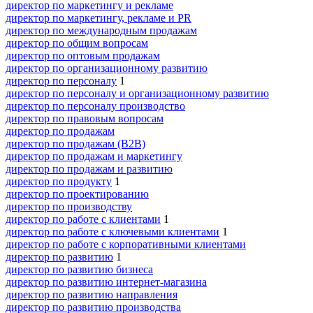
директор по маркетингу и рекламе
директор по маркетингу, рекламе и PR
директор по международным продажам
директор по общим вопросам
директор по оптовым продажам
директор по организационному развитию
директор по персоналу
1
директор по персоналу и организационному развитию
директор по персоналу производство
директор по правовым вопросам
директор по продажам
директор по продажам (B2B)
директор по продажам и маркетингу
директор по продажам и развитию
директор по продукту
1
директор по проектированию
директор по производству
директор по работе с клиентами
1
директор по работе с ключевыми клиентами
1
директор по работе с корпоративными клиентами
директор по развитию
1
директор по развитию бизнеса
директор по развитию интернет-магазина
директор по развитию направления
директор по развитию производства