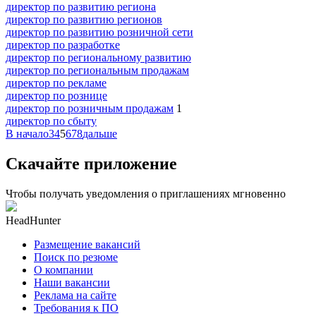
директор по развитию региона
директор по развитию регионов
директор по развитию розничной сети
директор по разработке
директор по региональному развитию
директор по региональным продажам
директор по рекламе
директор по рознице
директор по розничным продажам
1
директор по сбыту
В начало
3
4
5
6
7
8
дальше
Скачайте приложение
Чтобы получать уведомления о приглашениях мгновенно
HeadHunter
Размещение вакансий
Поиск по резюме
О компании
Наши вакансии
Реклама на сайте
Требования к ПО