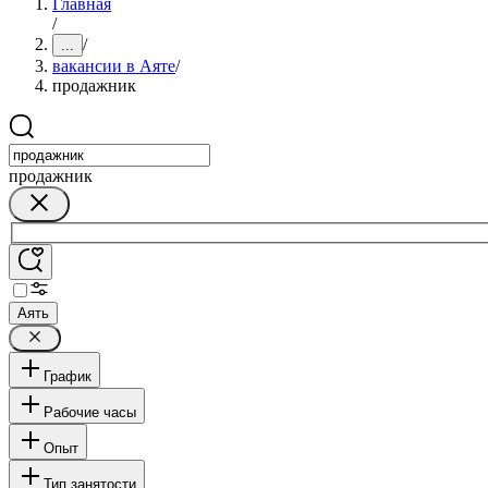
Главная
/
/
...
вакансии в Аяте
/
продажник
продажник
Аять
График
Рабочие часы
Опыт
Тип занятости