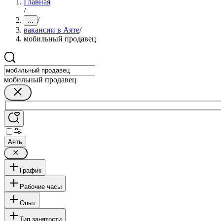
Главная
/
/
...
вакансии в Аяте
/
мобильный продавец
мобильный продавец
Аять
График
Рабочие часы
Опыт
Тип занятости