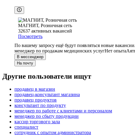
МАГНИТ, Розничная сеть
32637
активных вакансий
Посмотреть
По вашему запросу ещё будут появляться новые вакансии
менеджер по продажам медицинских услуг
Нет опыта
Аят
В мессенджер
На почту
Другие пользователи ищут
продавец в магазин
продавец-консультант магазина
продавец продуктов
консультант по продукту
менеджер по работе с клиентами и персоналом
менеджер по сбыту продукции
кассир торгового зала
специалист
сотрудник с опытом администратора