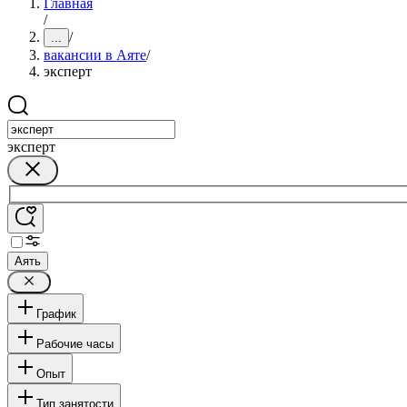
Главная
/
/
...
вакансии в Аяте
/
эксперт
эксперт
Аять
График
Рабочие часы
Опыт
Тип занятости