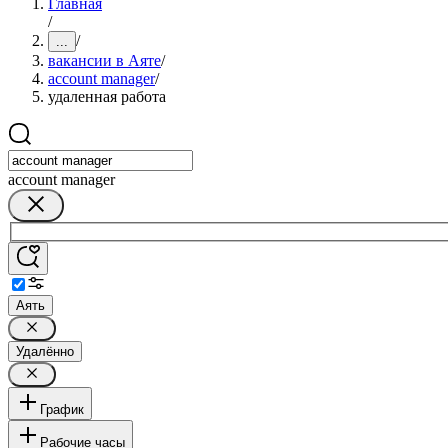
Главная
/
/
...
вакансии в Аяте
/
account manager
/
удаленная работа
account manager
Аять
Удалённо
График
Рабочие часы