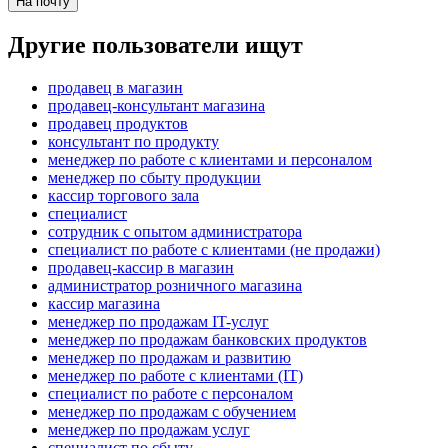
На почту
Другие пользователи ищут
продавец в магазин
продавец-консультант магазина
продавец продуктов
консультант по продукту
менеджер по работе с клиентами и персоналом
менеджер по сбыту продукции
кассир торгового зала
специалист
сотрудник с опытом администратора
специалист по работе с клиентами (не продажи)
продавец-кассир в магазин
администратор розничного магазина
кассир магазина
менеджер по продажам IT-услуг
менеджер по продажам банковских продуктов
менеджер по продажам и развитию
менеджер по работе с клиентами (IT)
специалист по работе с персоналом
менеджер по продажам с обучением
менеджер по продажам услуг
специалист по сбыту