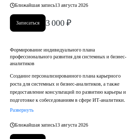
выбрать направление (СА/БА), требования рынка, как
Ближайшая запись
13 августа 2026
строить карьеру в продукте/проекте/корпорации и какие
3 000
₽
есть траектории развития
Записаться
Кому могу помочь:
• Системным аналитикам (всех уровней: junior, middle,
Формирование индивидуального плана
senior, lead)
профессионального развития для системных и бизнес-
• Бизнес‑аналитикам (в том числе тем, кто хочет усилить
аналитиков
техчасть или перейти в системный анализ)
Создание персонализированного плана карьерного
• Senior/lead‑уровню: позиционирование, подготовка к
роста для системных и бизнес-аналитиков, а также
сложным интервью, переход в управление, расширение
предоставление консультаций по развитию карьеры и
зоны ответственности
подготовке к собеседованиям в сфере ИТ-аналитики.
• Начинающим и переходящим из смежных ролей
(например, техническим писателям и др.) - если ваша цель
Развернуть
связана с аналитикой и нужен понятный маршрут и
Ближайшая запись
13 августа 2026
понимание требований рынка