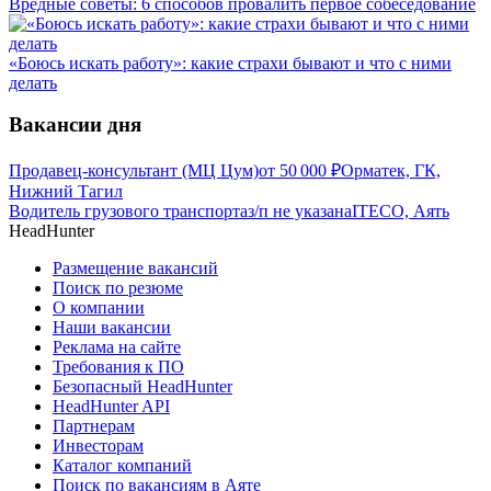
Вредные советы: 6 способов провалить первое собеседование
«Боюсь искать работу»: какие страхи бывают и что с ними
делать
Вакансии дня
Продавец-консультант (МЦ Цум)
от
50 000
₽
Орматек, ГК,
Нижний Тагил
Водитель грузового транспорта
з/п не указана
ITECO, Аять
HeadHunter
Размещение вакансий
Поиск по резюме
О компании
Наши вакансии
Реклама на сайте
Требования к ПО
Безопасный HeadHunter
HeadHunter API
Партнерам
Инвесторам
Каталог компаний
Поиск по вакансиям в Аяте