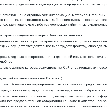
 оплату труда только в виде процента от продаж и/или требует пр
т (включая, но не ограничивая: информацию, материалы, файлы и т.
го контента, содержащего какие-либо произведения, товарные зн
составляющую чью-либо коммерческую тайну, иные охраняемые р
е, правообладателем которых Заказчик не является;
целей иных, нежели рассмотрение или оценка их (соискателей) ка
едний осуществляет деятельность по трудоустройству, либо для в
ресах, адресах электронной почты для целей иных, нежели темати
одобное);
ональные данные которых размещены на Сайте, размещать их персо
а, на любом ином сайте сети Интернет;
слугах Заказчика на мероприятиях/сайтах компаний, предоставляю
е предложения по трудоустройству, рекламу, а также любую конта
резюме того или иного соискателя, по адресам таких страниц, сф
та без предварительной авторизации на Сайте в качестве Пользо
скателя из резюме, полученного по адресам страниц сформирован