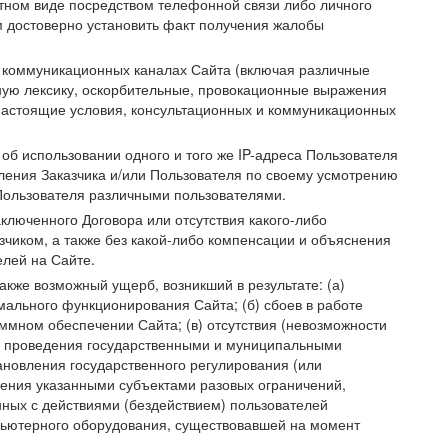
устном виде посредством телефонной связи либо личного
 достоверно установить факт получения жалобы
и коммуникационных каналах Сайта (включая различные
ую лексику, оскорбительные, провокационные выражения
настоящие условия, консультационных и коммуникационных
об использовании одного и того же IP-адреса Пользователя
ления Заказчика и/или Пользователя по своему усмотрению
 Пользователя различными пользователями.
ключенного Договора или отсутствия какого-либо
зчиком, а также без какой-либо компенсации и объяснения
лей на Сайте.
акже возможный ущерб, возникший в результате: (а)
ального функционирования Сайта; (б) сбоев в работе
мном обеспечении Сайта; (в) отсутствия (невозможности
(г) проведения государственными и муниципальными
новления государственного регулирования (или
ления указанными субъектами разовых ограничений,
ных с действиями (бездействием) пользователей
мпьютерного оборудования, существовавшей на момент