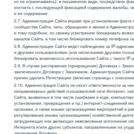
но не ограничиваясь): в письменном виде, посредством фак
контакта с последующей фиксацией содержания жалобы, че
и ее содержание.
2.7. Администрация Сайта вправе при установлении факта
сообщества Сайта, чаты, обращения и звонки в Админист
и тому подобное, по своему усмотрению блокировать воз
каналов Сайта, в том числе блокировать номер телефона та
2.8. Администрация Сайта ведет наблюдение за IP-адресами
и другими пользователями (или несколькими другими польз
блокировать возможность использования Сайта с такого IP
2.9. В случае расторжения (прекращения) Договора с Заказ
заключенного Договора с Заказчиком, Администрация Сайта
причин удалить Регистрацию (включая страницы с описани
2.10. Администрация Сайта не несет ответственности за не
неправомерных действий пользователей сети Интернет, на
Сайта, вызванных в том числе ошибками в коде, компьюте
установления, прекращения и пр.) интернет-соединений ме
органами, а также иными организациями мероприятий в ра
регулирования иными организациями) хозяйственной деятел
затрудняющих или делающих невозможным исполнение своих
Интернета и/или других субъектов, направленными на уху
заключения Договора.