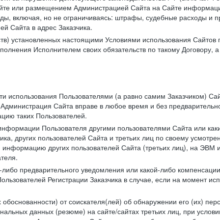
те или размещением Администрацией Сайта на Сайте информации
ы, включая, но не ограничиваясь: штрафы, судебные расходы и пр
й Сайта в адрес Заказчика.
ств) установленных настоящими Условиями использования Сайтов 
полнения Исполнителем своих обязательств по такому Договору, а
сти использования Пользователями (а равно самим Заказчиком) С
 Администрация Сайта вправе в любое время и без предварительн
цию таких Пользователей.
й информации Пользователя другими пользователями Сайта или ка
ика, других пользователей Сайта и третьих лиц по своему усмотре
 информацию других пользователей Сайта (третьих лиц), на ЭВМ 
теля.
о-либо предварительного уведомления или какой-либо компенсаци
ользователей Регистрации Заказчика в случае, если на момент и
х обоснованности) от соискателя(лей) об обнаружении его (их) пер
альных данных (резюме) на сайте/сайтах третьих лиц, при услови