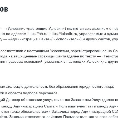
тов
у — «Условия», «настоящие Условия») являются соглашением о по
х по адресам https://hh.ru, https://talantix.ru, управляемых и 
тексту — «Администрация Сайта»/ «Исполнитель») и других сайтов,
соответствии с настоящими Условиями, зарегистрированное на Са
хода на защищенные страницы Сайта (далее по тексту — «Регистр
ия правовых оснований, указанных в настоящих Условиях) с дру
имательскую деятельность без образования юридического лица;
ги в области подбора персонала.
 Договор об оказании услуг, является Заказчиком Услуг (далее по
к между Администрацией Сайта и Пользователем, так и между Адми
ются также обязательствами Заказчика перед Администрацией Сай
йта. Заказчик отвечает за действия Пользователя как за свои соб