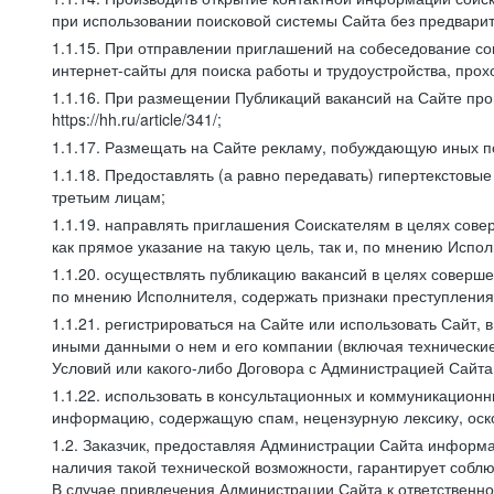
при использовании поисковой системы Сайта без предварит
1.1.15. При отправлении приглашений на собеседование со
интернет-сайты для поиска работы и трудоустройства, про
1.1.16. При размещении Публикаций вакансий на Сайте пр
https://hh.ru/article/341/;
1.1.17. Размещать на Сайте рекламу, побуждающую иных по
1.1.18. Предоставлять (а равно передавать) гипертекстовы
третьим лицам;
1.1.19. направлять приглашения Соискателям в целях сов
как прямое указание на такую цель, так и, по мнению Испо
1.1.20. осуществлять публикацию вакансий в целях соверше
по мнению Исполнителя, содержать признаки преступления
1.1.21. регистрироваться на Сайте или использовать Сайт,
иными данными о нем и его компании (включая технические
Условий или какого-либо Договора с Администрацией Сайта
1.1.22. использовать в консультационных и коммуникацион
информацию, содержащую спам, нецензурную лексику, оск
1.2. Заказчик, предоставляя Администрации Сайта инфор
наличия такой технической возможности, гарантирует собл
В случае привлечения Администрации Сайта к ответственно