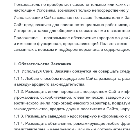
Пользователь не приобретает самостоятельных или каких-
настоящим Условиям, возникают только непосредственно у 
Использование Сайта означает согласие Пользователя и За
Сайт предназначен для поиска потенциальных работников, 
Интернет, а также для общения с соискателями о вакантных
Приложение — программное обеспечение (программа для Э
и имеющее функционал, предоставляющий Пользователю, ес
связанных с поиском и подбором персонала и содержащихся
1. Обязательства Заказчика
1.1. Используя Сайт, Заказчик обязуется не совершать сле
1.1.1. Любым способом посредством Сайта размещать, расп
и международного законодательства;
1.1.2. Размещать и/или передавать посредством Сайта инфо
угрожающей, оскорбительной, клеветнической, заведомо л
эротического и/или порнографического характера, подразу
законодательство, вредить другим посетителям Сайта, нару
1.1.3. Размещать заведомо недостоверную информацию о с
1.1.4. Размещать объявления, рекламирующие любые фран
представителем, «менеджером» или иным сотрудником комп