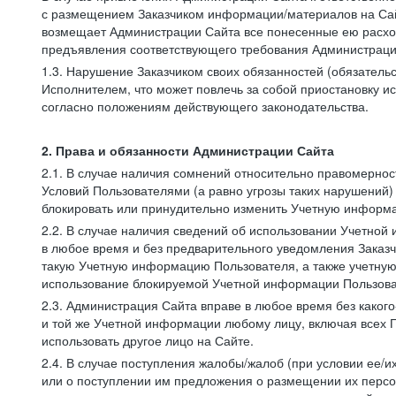
с размещением Заказчиком информации/материалов на Сай
возмещает Администрации Сайта все понесенные ею расход
предъявления соответствующего требования Администрацие
1.3. Нарушение Заказчиком своих обязанностей (обязатель
Исполнителем, что может повлечь за собой приостановку ис
согласно положениям действующего законодательства.
2. Права и обязанности Администрации Сайта
2.1. В случае наличия сомнений относительно правомерно
Условий Пользователями (а равно угрозы таких нарушений)
блокировать или принудительно изменить Учетную информа
2.2. В случае наличия сведений об использовании Учетно
в любое время и без предварительного уведомления Заказч
такую Учетную информацию Пользователя, а также учетную
использование блокируемой Учетной информации Пользова
2.3. Администрация Сайта вправе в любое время без каког
и той же Учетной информации любому лицу, включая всех П
использовать другое лицо на Сайте.
2.4. В случае поступления жалобы/жалоб (при условии ее/и
или о поступлении им предложения о размещении их персон