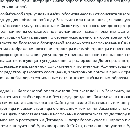
 не давали, Администрация Сайта вправе в любое время и без пре
ступила жалоба.
лобы/жалоб (при условии ее/их обоснованности) от соискателя (со
датур для найма на работу у Заказчика или в компанию, являющую
от/оказания услуг соискателем Заказчику на основании договора г
ронной почты соискателя для целей иных, нежели тематика Сайта 
нистрация Сайта вправе по своему усмотрению в любое время и б
ельств по Договору с блокировкой возможности использования Сайт
ения отображения названия страницы и самой страницы с описани
ждающего оказание услуг на дату приостановления исполнения обя
ку соответствующего уведомления о расторжении Договора. и пот
надлежаще направленной соискателем и полученной Администрацие
посредством факсового сообщения, электронной почты и прочих сре
ия жалобы, через социальные сети, а также любым иным образом,
одной) и более жалоб от соискателя (соискателей) на Заказчика, 
отрению в любое время и без предупреждения Заказчика, в отнош
 возможности использования Сайта для такого Заказчика путем анн
страницы и самой страницы с описанием компании Заказчика в пои
 на дату приостановления исполнения обязательств по Договору и
мления о расторжении Договора. и потребовать уплаты штрафа в 
елем и полученной Администрацией Сайта, если она поступила в