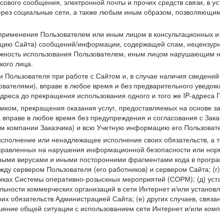
сового сообщения, электронной почты и прочих средств связи, в 
рез социальные сети, а также любым иным образом, позволяющим
 применения Пользователем или иным лицом в консультационных 
рацию Сайта) сообщений/информации, содержащей спам, нецензурн
можность использования Пользователем, иным лицом нарушающим 
кого лица.
 Пользователя при работе с Сайтом и, в случае наличия сведений 
ователями), вправе в любое время и без предварительного уведом
-адреса до прекращения использования одного и того же IP-адреса
чиком, прекращения оказания услуг, предоставляемых на основе за
 вправе в любое время без предупреждения и согласования с Зака
ем компании Заказчика) и всю Учетную информацию его Пользовате
исполнение или ненадлежащее исполнение своих обязательств, а т
правленных на нарушения информационной безопасности или норм
рными вирусами и иными посторонними фрагментами кода в програм
жду сервером Пользователя (его работников) и сервером Сайта; 
мках Системы оперативно-розыскных мероприятий (СОРМ); (д) уста
ьности коммерческих организаций в сети Интернет и/или установ
 обязательств Администрацией Сайта; (е) других случаев, связан
дшение общей ситуации с использованием сети Интернет и/или ко