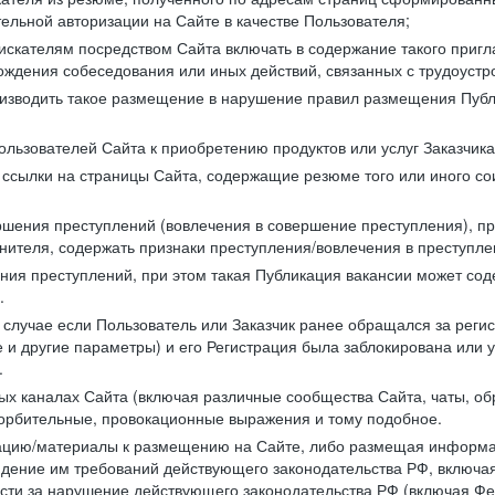
ельной авторизации на Сайте в качестве Пользователя;
искателям посредством Сайта включать в содержание такого пригл
хождения собеседования или иных действий, связанных с трудоустр
оизводить такое размещение в нарушение правил размещения Публ
льзователей Сайта к приобретению продуктов или услуг Заказчика
е ссылки на страницы Сайта, содержащие резюме того или иного со
ершения преступлений (вовлечения в совершение преступления), п
лнителя, содержать признаки преступления/вовлечения в преступле
ния преступлений, при этом такая Публикация вакансии может содер
.
 в случае если Пользователь или Заказчик ранее обращался за реги
 и другие параметры) и его Регистрация была заблокирована или
.
ных каналах Сайта (включая различные сообщества Сайта, чаты, о
орбительные, провокационные выражения и тому подобное.
мацию/материалы к размещению на Сайте, либо размещая информа
юдение им требований действующего законодательства РФ, включая
сти за нарушение действующего законодательства РФ (включая Фед