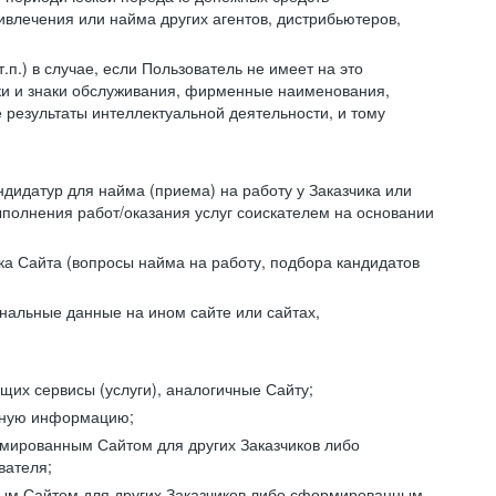
ивлечения или найма других агентов, дистрибьютеров,
п.) в случае, если Пользователь не имеет на это
аки и знаки обслуживания, фирменные наименования,
езультаты интеллектуальной деятельности, и тому
ндидатур для найма (приема) на работу у Заказчика или
ыполнения работ/оказания услуг соискателем на основании
ка Сайта (вопросы найма на работу, подбора кандидатов
нальные данные на ином сайте или сайтах,
щих сервисы (услуги), аналогичные Сайту;
ктную информацию;
ормированным Сайтом для других Заказчиков либо
вателя;
ным Сайтом для других Заказчиков либо сформированным