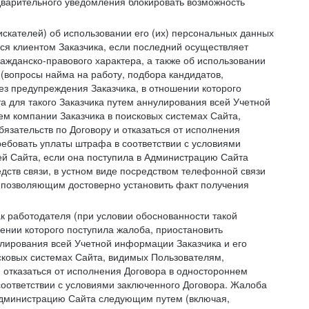
дварительного уведомления блокировать возможность
искателей) об использовании его (их) персональных данных
ся клиентом Заказчика, если последний осуществляет
ражданско-правового характера, а также об использовании
(вопросы найма на работу, подбора кандидатов,
ез предупреждения Заказчика, в отношении которого
а для такого Заказчика путем аннулирования всей Учетной
ем компании Заказчика в поисковых системах Сайта,
зательств по Договору и отказаться от исполнения
ребовать уплаты штрафа в соответствии с условиями
й Сайта, если она поступила в Администрацию Сайта
дств связи, в устном виде посредством телефонной связи
 позволяющим достоверно установить факт получения
как работодателя (при условии обоснованности такой
ении которого поступила жалоба, приостановить
улирования всей Учетной информации Заказчика и его
сковых системах Сайта, видимых Пользователям,
 отказаться от исполнения Договора в одностороннем
соответствии с условиями заключенного Договора. Жалоба
 Администрацию Сайта следующим путем (включая,