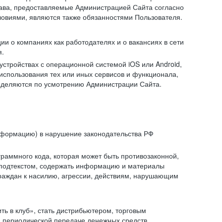
рава, предоставляемые Администрацией Сайта согласно
ловиями, являются также обязанностями Пользователя.
и о компаниях как работодателях и о вакансиях в сети
я.
тройствах с операционной системой iOS или Android,
спользования тех или иных сервисов и функционала,
ределяются по усмотрению Администрации Сайта.
информацию) в нарушение законодательства РФ
граммного кода, которая может быть противозаконной,
м подтекстом, содержать информацию и материалы
граждан к насилию, агрессии, действиям, нарушающим
 в клуб», стать дистрибьютером, торговым
и периодической передаче денежных средств