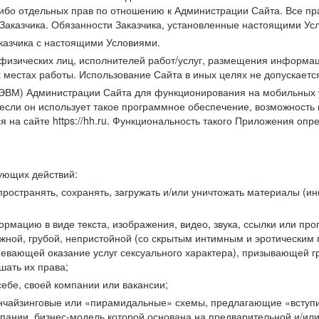
либо отдельных прав по отношению к Администрации Сайта. Все п
Заказчика. Обязанности Заказчика, установленные настоящими Ус
казчика с настоящими Условиями.
физических лиц, исполнителей работ/услуг, размещения информаци
 местах работы. Использование Сайта в иных целях не допускаетс
ВМ) Администрации Сайта для функционирования на мобильных ус
ли он использует такое программное обеспечение, возможность и
 на сайте https://hh.ru. Функциональность такого Приложения оп
дующих действий:
ространять, сохранять, загружать и/или уничтожать материалы (
рмацию в виде текста, изображения, видео, звука, ссылки или про
ожной, грубой, непристойной (со скрытым интимным и эротически
мевающей оказание услуг сексуального характера), призывающей 
шать их права;
ебе, своей компании или вакансии;
чайзинговые или «пирамидальные» схемы, предлагающие «вступить
ании, бизнес-модель которой основана на предварительной и/ил