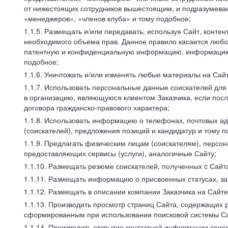
от нижестоящих сотрудников вышестоящим, и подразумевает
«менеджеров», «членов клуба» и тому подобное;
1.1.5. Размещать и/или передавать, используя Сайт, контен
необходимого объема прав. Данное правило касается любо
патентную и конфиденциальную информацию, информацию, 
подобное;
1.1.6. Уничтожать и/или изменять любые материалы на Сайт
1.1.7. Использовать персональные данные соискателей для 
в организацию, являющуюся клиентом Заказчика, если посл
договора гражданско-правового характера;
1.1.8. Использовать информацию о телефонах, почтовых ад
(соискателей), предложения позиций и кандидатур и тому п
1.1.9. Предлагать физическим лицам (соискателям), перс
предоставляющих сервисы (услуги), аналогичные Сайту;
1.1.10. Размещать резюме соискателей, полученных c Сайт
1.1.11. Размещать информацию о присвоенных статусах, за
1.1.12. Размещать в описании компании Заказчика на Сайт
1.1.13. Производить просмотр страниц Сайта, содержащих 
сформированным при использовании поисковой системы Сай
1.1.14. Производить открытие контактной информации сои