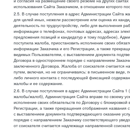
и согласия на размещение своего резюме на других сайтах
использования Сайта Заказчиком, в отношении которого по
2.5. В случае поступления в адрес Администрации Сайта жа
для целей иных, нежели рассмотрение или оценка их канди
деятельность по трудоустройству, либо для выполнения раб
информации о телефонах, почтовых адресах, адресах элект
предложения позиций и кандидатур и тому подобное), Адми
поступила жалоба, приостановить исполнение своих обязат
информации Заказчика и его Регистрации, а также прекращ
видимых Пользователям, с выставлением документа подтвер
Договора в одностороннем порядке с направлением Заказчи
заключенного Договора. Жалоба от соискателя считается 
путем, включая, но не ограничиваясь: в письменном виде, 
либо личного контакта с последующей фиксацией содержан
жалобы и ее содержание.
2.6. В случае поступления в адрес Администрации Сайта 1 (
жалобы/жалоб), Администрация Сайта вправе по своему усм
исполнение своих обязательств по Договору с блокировкой
Регистрации, а также прекращения отображения названия 
с выставлением документа подтверждающего оказание услуг
порядке с направлением Заказчику соответствующего уведо
от соискателя считается надлежаще направленной соискат