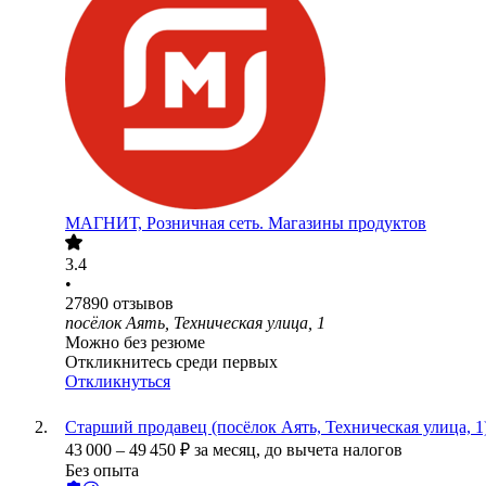
МАГНИТ, Розничная сеть. Магазины продуктов
3.4
•
27890
отзывов
посёлок Аять, Техническая улица, 1
Можно без резюме
Откликнитесь среди первых
Откликнуться
Старший продавец (посёлок Аять, Техническая улица, 1
43 000
–
49 450
₽
за месяц,
до вычета налогов
Без опыта