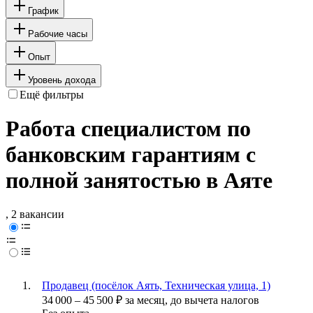
График
Рабочие часы
Опыт
Уровень дохода
Ещё фильтры
Работа специалистом по
банковским гарантиям с
полной занятостью в Аяте
, 2 вакансии
Продавец (посёлок Аять, Техническая улица, 1)
34 000
–
45 500
₽
за месяц,
до вычета налогов