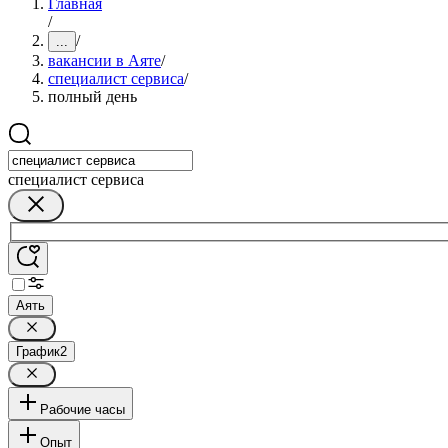
Главная
/
/
...
вакансии в Аяте
/
специалист сервиса
/
полный день
специалист сервиса
Аять
График
2
Рабочие часы
Опыт