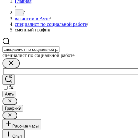
Главная
/
/
...
вакансии в Аяте
/
специалист по социальной работе
/
сменный график
специалист по социальной работе
Аять
График
9
Рабочие часы
Опыт