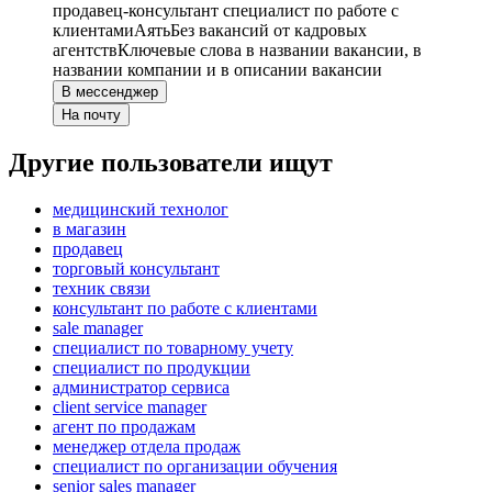
продавец-консультант специалист по работе с
клиентами
Аять
Без вакансий от кадровых
агентств
Ключевые слова в названии вакансии, в
названии компании и в описании вакансии
В мессенджер
На почту
Другие пользователи ищут
медицинский технолог
в магазин
продавец
торговый консультант
техник связи
консультант по работе с клиентами
sale manager
специалист по товарному учету
специалист по продукции
администратор сервиса
client service manager
агент по продажам
менеджер отдела продаж
специалист по организации обучения
senior sales manager