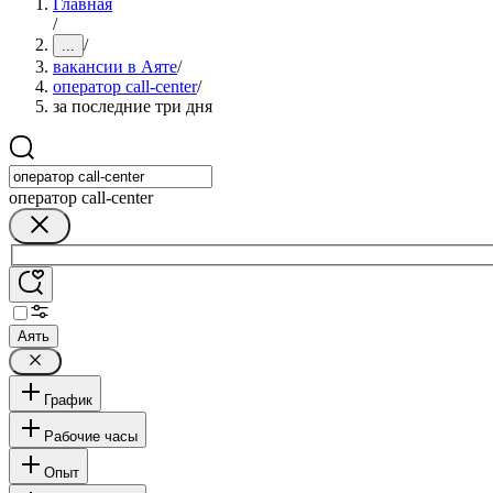
Главная
/
/
...
вакансии в Аяте
/
оператор call-center
/
за последние три дня
оператор call-center
Аять
График
Рабочие часы
Опыт