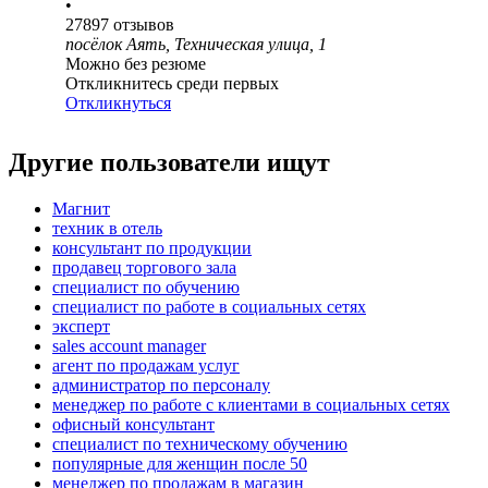
•
27897
отзывов
посёлок Аять, Техническая улица, 1
Можно без резюме
Откликнитесь среди первых
Откликнуться
Другие пользователи ищут
Магнит
техник в отель
консультант по продукции
продавец торгового зала
специалист по обучению
специалист по работе в социальных сетях
эксперт
sales account manager
агент по продажам услуг
администратор по персоналу
менеджер по работе с клиентами в социальных сетях
офисный консультант
специалист по техническому обучению
популярные для женщин после 50
менеджер по продажам в магазин