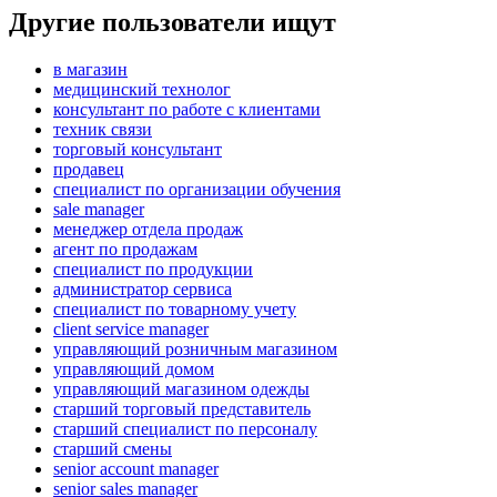
Другие пользователи ищут
в магазин
медицинский технолог
консультант по работе с клиентами
техник связи
торговый консультант
продавец
специалист по организации обучения
sale manager
менеджер отдела продаж
агент по продажам
специалист по продукции
администратор сервиса
специалист по товарному учету
client service manager
управляющий розничным магазином
управляющий домом
управляющий магазином одежды
старший торговый представитель
старший специалист по персоналу
старший смены
senior account manager
senior sales manager