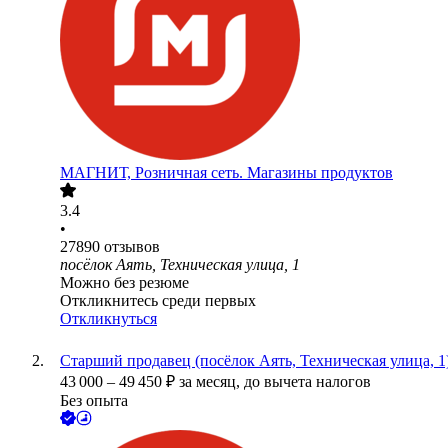
МАГНИТ, Розничная сеть. Магазины продуктов
3.4
•
27890
отзывов
посёлок Аять, Техническая улица, 1
Можно без резюме
Откликнитесь среди первых
Откликнуться
Старший продавец (посёлок Аять, Техническая улица, 1
43 000
–
49 450
₽
за месяц,
до вычета налогов
Без опыта