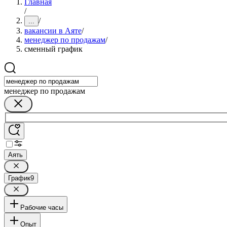
Главная
/
/
...
вакансии в Аяте
/
менеджер по продажам
/
сменный график
менеджер по продажам
Аять
График
9
Рабочие часы
Опыт