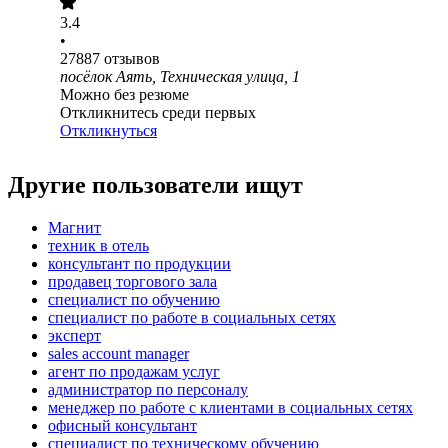
3.4
•
27887
отзывов
посёлок Аять, Техническая улица, 1
Можно без резюме
Откликнитесь среди первых
Откликнуться
Другие пользователи ищут
Магнит
техник в отель
консультант по продукции
продавец торгового зала
специалист по обучению
специалист по работе в социальных сетях
эксперт
sales account manager
агент по продажам услуг
администратор по персоналу
менеджер по работе с клиентами в социальных сетях
офисный консультант
специалист по техническому обучению