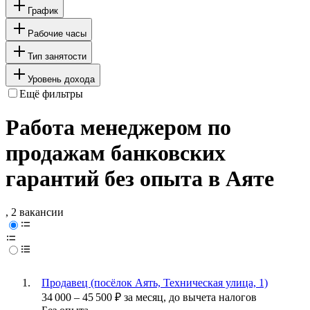
График
Рабочие часы
Тип занятости
Уровень дохода
Ещё фильтры
Работа менеджером по
продажам банковских
гарантий без опыта в Аяте
, 2 вакансии
Продавец (посёлок Аять, Техническая улица, 1)
34 000
–
45 500
₽
за месяц,
до вычета налогов