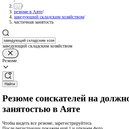
/
/
...
резюме в Аяте
/
заведующий складским хозяйством
/
частичная занятость
заведующий складским хозяйством
Резюме
Найти
Резюме соискателей на должн
занятостью в Аяте
Чтобы видеть все резюме, зарегистрируйтесь
После регистрации покажем ещё 1 и откроем фото