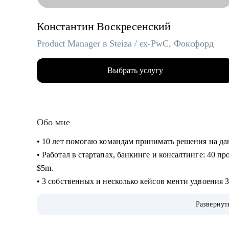
Константин Воскресенский
Product Manager в Steiza / ex-PwC, Фоксфорд
Выбрать услугу
Обо мне
• 10 лет помогаю командам принимать решения на д
• Работал в стартапах, банкинге и консалтинге: 40 пр
$5m.
• 3 собственных и несколько кейсов менти удвоения 
кейсов повышения ЗП на 30+%.
Развернут
• На ты. Не в легкости, но на чилле. Живу в Аргенти
• Люблю циферки, таблички, презенташки, кастдевить