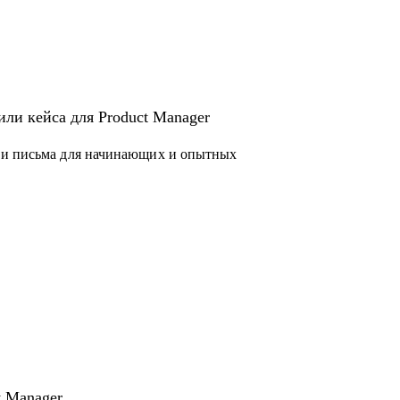
или кейса для Product Manager
 и письма для начинающих и опытных
 законов и подзаконных актов
чера
t Manager