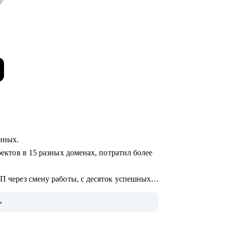
анных.
оектов в 15 разных доменах, потратил более
ЗП через смену работы, с десяток успешных
ь
не.
 по поводу и без, а вообще: