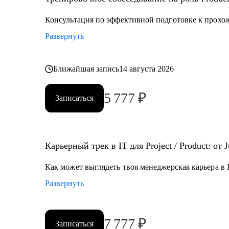
• Разобраться что делать в непонятной проектной / 
Консультация по эффективной подготовке к прохо
Кому могу помочь:
Развернуть
• Junior и Middle проджектам, продактам и продакт оу
работе с продуктом
• Руководителям разных уровней, тимлидам, C-suit - 
Ближайшая запись
14 августа 2026
распределенной командой
5 777
₽
Записаться
Карьерный трек в IT для Project / Product: от 
Как может выглядеть твоя менеджерская карьера в I
Развернуть
7 777
₽
Записаться