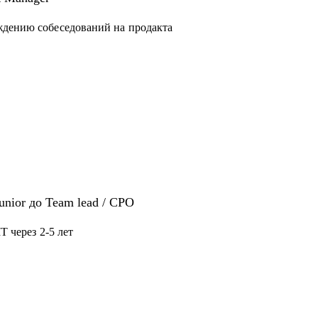
конфликтной ситуации
ждению собеседований на продакта
нерам - советами по карьере, процессам и
как собирать, мотивировать, управлять
Junior до Team lead / CPO
T через 2-5 лет