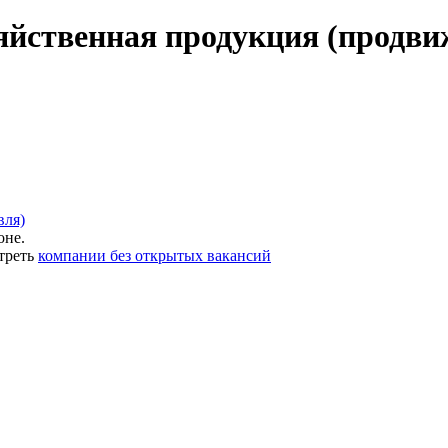
яйственная продукция (продвиж
вля)
оне.
треть
компании без открытых вакансий