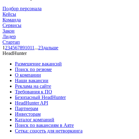
Подбор персонала
Кейсы
Команда
Сервисы
Закон
Лидер
Стартап
1
2
3
4
5
6
7
8
9
10
11
...
23
дальше
HeadHunter
Размещение вакансий
Поиск по резюме
О компании
Наши вакансии
Реклама на сайте
Требования к ПО
Безопасный HeadHunter
HeadHunter API
Партнерам
Инвесторам
Каталог компаний
Поиск по вакансиям в Аяте
Сетка: соцсеть для нетворкинга