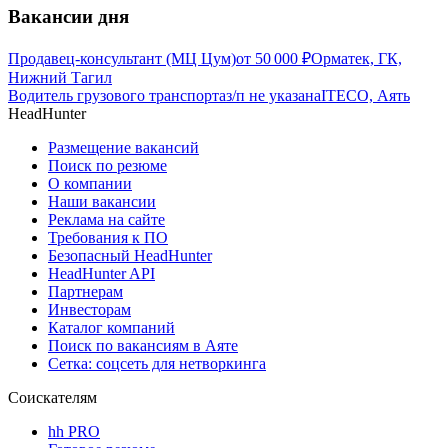
Вакансии дня
Продавец-консультант (МЦ Цум)
от
50 000
₽
Орматек, ГК,
Нижний Тагил
Водитель грузового транспорта
з/п не указана
ITECO, Аять
HeadHunter
Размещение вакансий
Поиск по резюме
О компании
Наши вакансии
Реклама на сайте
Требования к ПО
Безопасный HeadHunter
HeadHunter API
Партнерам
Инвесторам
Каталог компаний
Поиск по вакансиям в Аяте
Сетка: соцсеть для нетворкинга
Соискателям
hh PRO