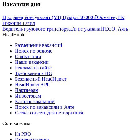
Вакансии дня
Продавец-консультант (МЦ Цум)
от
50 000
₽
Орматек, ГК,
Нижний Тагил
Водитель грузового транспорта
з/п не указана
ITECO, Аять
HeadHunter
Размещение вакансий
Поиск по резюме
О компании
Наши вакансии
Реклама на сайте
Требования к ПО
Безопасный HeadHunter
HeadHunter API
Партнерам
Инвесторам
Каталог компаний
Поиск по вакансиям в Аяте
Сетка: соцсеть для нетворкинга
Соискателям
hh PRO
Готовое резюме