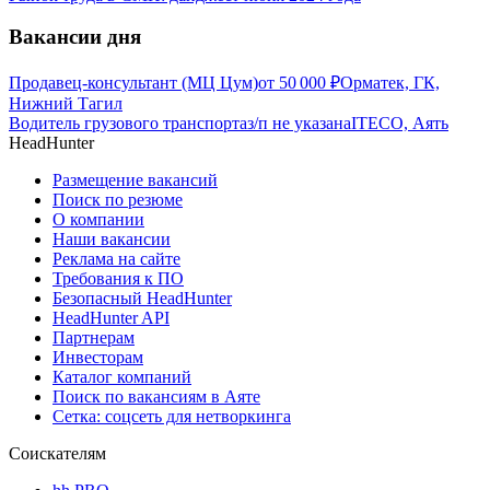
Вакансии дня
Продавец-консультант (МЦ Цум)
от
50 000
₽
Орматек, ГК,
Нижний Тагил
Водитель грузового транспорта
з/п не указана
ITECO, Аять
HeadHunter
Размещение вакансий
Поиск по резюме
О компании
Наши вакансии
Реклама на сайте
Требования к ПО
Безопасный HeadHunter
HeadHunter API
Партнерам
Инвесторам
Каталог компаний
Поиск по вакансиям в Аяте
Сетка: соцсеть для нетворкинга
Соискателям