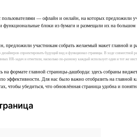
с пользователями — офлайн и онлайн, на которых предложили у
 функциональные блоки из бумаги и размещали их на большом э
дизайнеров спроектировать будущий вид и функционал страницы. В ходе совместной ра
вных HR-задач и отметили, насколько по-разному каждый использует один и тот же инс
сь на формате главной страницы-дашборда: здесь собраны виджет
ы по эффективности. Для нас было важно отобразить на главной 
х, чтобы убедиться, что обновлённая страница удобна и понятна
страница