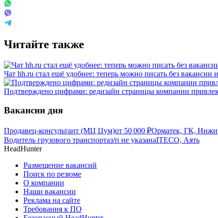
Читайте также
Чат hh.ru стал ещё удобнее: теперь можно писать без вакансии 
Подтверждено цифрами: редизайн страницы компании привлек
Вакансии дня
Продавец-консультант (МЦ Цум)
от
50 000
₽
Орматек, ГК, Нижн
Водитель грузового транспорта
з/п не указана
ITECO, Аять
HeadHunter
Размещение вакансий
Поиск по резюме
О компании
Наши вакансии
Реклама на сайте
Требования к ПО
Безопасный HeadHunter