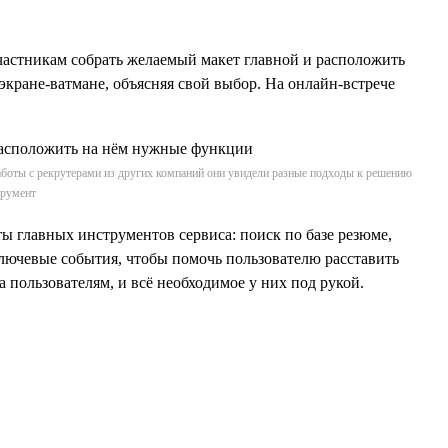
частникам собрать желаемый макет главной и расположить
кране-ватмане, объясняя свой выбор. На онлайн-встрече
боты с рекрутерами из других компаний они увидели разные подходы к решению
трумент
ы главных инструментов сервиса: поиск по базе резюме,
ключевые события, чтобы помочь пользователю расставить
 пользователям, и всё необходимое у них под рукой.