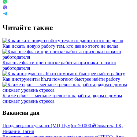
Читайте также
Как искать новую работу тем, кто давно этого не делал
Красные флаги при поиске работы: признаки плохого
работодателя
Как инструменты hh.ru помогают быстрее найти работу
Ближе офис — меньше тревог: как работа рядом с домом
снижает уровень стресса
Вакансии дня
Продавец-консультант (МЦ Цум)
от
50 000
₽
Орматек, ГК,
Нижний Тагил
Водитель грузового транспорта
з/п не указана
ITECO, Аять