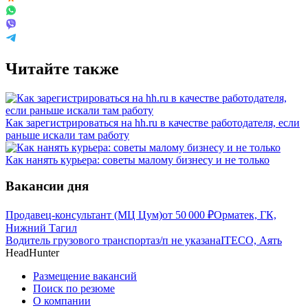
Читайте также
Как зарегистрироваться на hh.ru в качестве работодателя, если
раньше искали там работу
Как нанять курьера: советы малому бизнесу и не только
Вакансии дня
Продавец-консультант (МЦ Цум)
от
50 000
₽
Орматек, ГК,
Нижний Тагил
Водитель грузового транспорта
з/п не указана
ITECO, Аять
HeadHunter
Размещение вакансий
Поиск по резюме
О компании