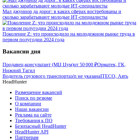
Мал джуниор да дорог: в каких сферах востребованы и
сколько зарабатывают молодые ИТ-специалисты
Поколение Z: что происходило на молодежном рынке труда в
первом полугодии 2024 года
Вакансии дня
Продавец-консультант (МЦ Цум)
от
50 000
₽
Орматек, ГК,
Нижний Тагил
Водитель грузового транспорта
з/п не указана
ITECO, Аять
HeadHunter
Размещение вакансий
Поиск по резюме
О компании
Наши вакансии
Реклама на сайте
Требования к ПО
Безопасный HeadHunter
HeadHunter API
Партнерам