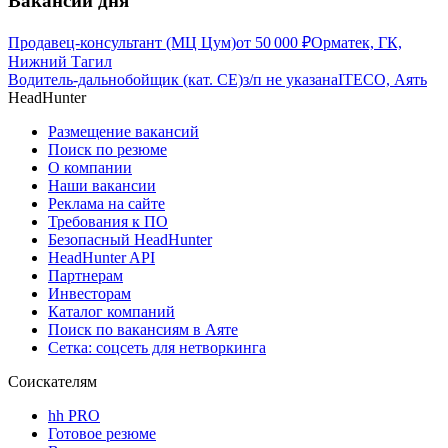
Вакансии дня
Продавец-консультант (МЦ Цум)
от
50 000
₽
Орматек, ГК,
Нижний Тагил
Водитель-дальнобойщик (кат. CE)
з/п не указана
ITECO, Аять
HeadHunter
Размещение вакансий
Поиск по резюме
О компании
Наши вакансии
Реклама на сайте
Требования к ПО
Безопасный HeadHunter
HeadHunter API
Партнерам
Инвесторам
Каталог компаний
Поиск по вакансиям в Аяте
Сетка: соцсеть для нетворкинга
Соискателям
hh PRO
Готовое резюме