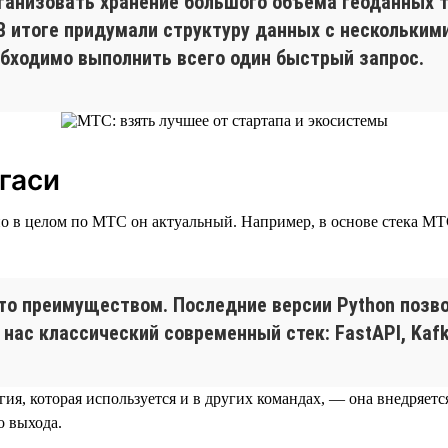
рганизовать хранение большого объема геоданных 
В итоге придумали структуру данных с нескольким
обходимо выполнить всего один быстрый запрос.
гаси
о в целом по МТС он актуальный. Например, в основе стека МТС T
это преимуществом. Последние версии Python позв
ас классический современный стек: FastAPI, Kafka
ия, которая используется и в других командах, — она внедряет
о выхода.