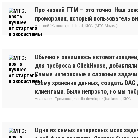
Про низкий TTM — это точно. Наш реко
проморолик, который пользователь ви
Алексей Жиряков, tech lead, KION (МТС Медиа)
Обычно я занимаюсь автоматизацией,
для проброса в ClickHouse, добавляли
Самые интересные и сложные задачи 
схему хранения данных, создать DAG 
клиентами. Было непросто, но мы поб
Анастасия Еременко, middle developer (backend), KION
Одна из самых интересных моих задач