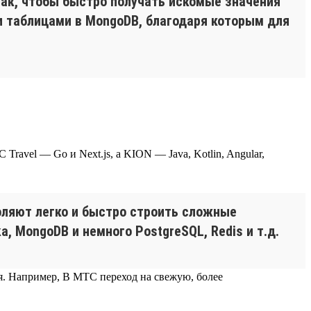
так, чтобы быстро получать искомые значения
и таблицами в MongoDB, благодаря которым для
ravel — Go и Next.js, а KION — Java, Kotlin, Angular,
оляют легко и быстро строить сложные
, MongoDB и немного PostgreSQL, Redis и т.д.
ся. Например, В МТС переход на свежую, более