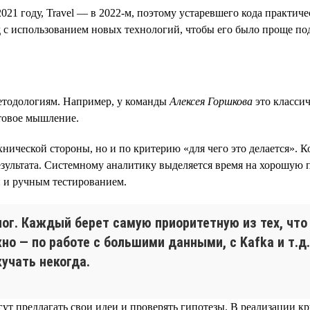
21 году, Travel — в 2022-м, поэтому устаревшего кода практичес
 с использованием новых технологий, чтобы его было проще по
етодологиям. Например, у команды
Алексея Горшкова
это классич
товое мышление.
нической стороны, но и по критерию «для чего это делается». К
езультата. Системному аналитику выделяется время на хорошую 
и и ручным тестированием.
ог. Каждый берет самую приоритетную из тех, чт
но — по работе с большими данными, с Kafka и т.д
кучать некогда.
ут предлагать свои идеи и проверять гипотезы. В реализации к