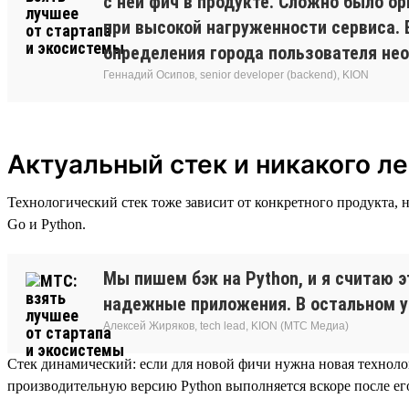
с ней фич в продукте. Сложно было о
при высокой нагруженности сервиса. 
определения города пользователя не
Геннадий Осипов, senior developer (backend), KION
Актуальный стек и никакого ле
Технологический стек тоже зависит от конкретного продукта, н
Go и Python.
Мы пишем бэк на Python, и я считаю 
надежные приложения. В остальном у н
Алексей Жиряков, tech lead, KION (МТС Медиа)
Стек динамический: если для новой фичи нужна новая технолог
производительную версию Python выполняется вскоре после ег