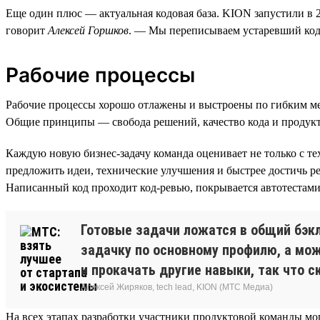
Еще один плюс — актуальная кодовая база. KION запустили в 20
говорит
Алексей Горшков
. — Мы переписываем устаревший код
Рабочие процессы
Рабочие процессы хорошо отлажены и выстроены по гибким м
Общие принципы — свобода решений, качество кода и продук
Каждую новую бизнес-задачу команда оценивает не только с тех
предложить идеи, технические улучшения и быстрее достичь р
Написанный код проходит код-ревью, покрывается автотестам
Готовые задачи ложатся в общий бэкл
задачку по основному профилю, а мож
и прокачать другие навыки, так что с
Алексей Жиряков, tech lead, KION (МТС Медиа)
На всех этапах разработки участники продуктовой команды мог