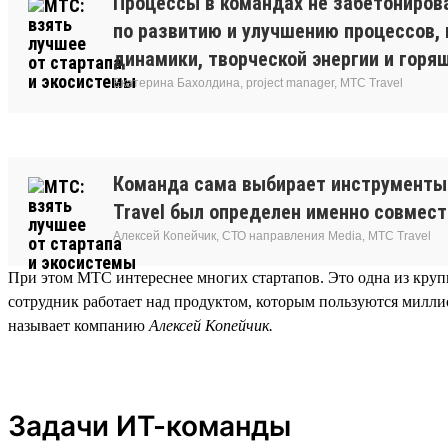
Процессы в командах не забетонирова
по развитию и улучшению процессов,
динамики, творческой энергии и горящ
Екатерина Бахолдина, project manager, МТС Travel
Команда сама выбирает инструменты 
Travel был определен именно совмес
Алексей Копейчик, СТО направления Media, МТС Travel
При этом МТС интереснее многих стартапов. Это одна из круп
сотрудник работает над продуктом, которым пользуются милли
называет компанию
Алексей Копейчик.
Задачи ИТ-команды