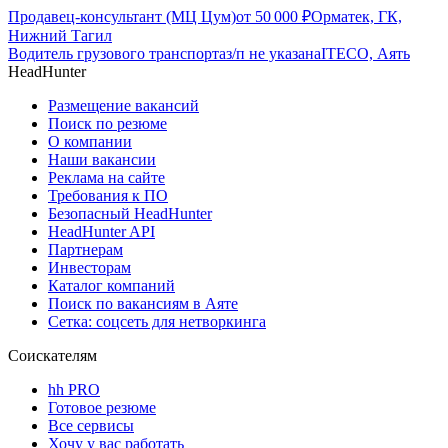
Продавец-консультант (МЦ Цум)
от
50 000
₽
Орматек, ГК,
Нижний Тагил
Водитель грузового транспорта
з/п не указана
ITECO, Аять
HeadHunter
Размещение вакансий
Поиск по резюме
О компании
Наши вакансии
Реклама на сайте
Требования к ПО
Безопасный HeadHunter
HeadHunter API
Партнерам
Инвесторам
Каталог компаний
Поиск по вакансиям в Аяте
Сетка: соцсеть для нетворкинга
Соискателям
hh PRO
Готовое резюме
Все сервисы
Хочу у вас работать