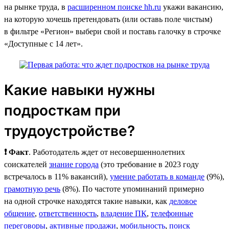
на рынке труда, в
расширенном поиске hh.ru
укажи вакансию,
на которую хочешь претендовать (или оставь поле чистым)
в фильтре «Регион» выбери свой и поставь галочку в строчке
«Доступные с 14 лет».
Какие навыки нужны
подросткам при
трудоустройстве?
❗ Факт
. Работодатель ждет от несовершеннолетних
соискателей
знание города
(это требование в 2023 году
встречалось в 11% вакансий),
умение работать в команде
(9%),
грамотную речь
(8%). По частоте упоминаний примерно
на одной строчке находятся такие навыки, как
деловое
общение
,
ответственность
,
владение ПК
,
телефонные
переговоры
,
активные продажи
,
мобильность
,
поиск