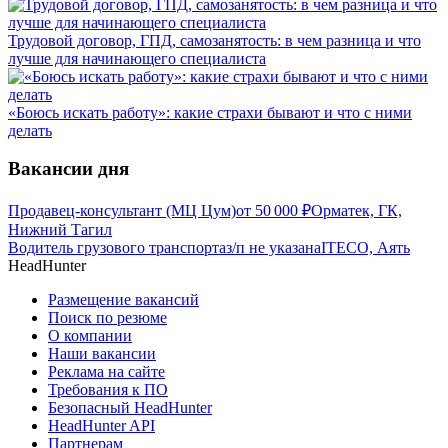
Трудовой договор, ГПД, самозанятость: в чем разница и что
лучше для начинающего специалиста
«Боюсь искать работу»: какие страхи бывают и что с ними
делать
Вакансии дня
Продавец-консультант (МЦ Цум)
от
50 000
₽
Орматек, ГК,
Нижний Тагил
Водитель грузового транспорта
з/п не указана
ITECO, Аять
HeadHunter
Размещение вакансий
Поиск по резюме
О компании
Наши вакансии
Реклама на сайте
Требования к ПО
Безопасный HeadHunter
HeadHunter API
Партнерам