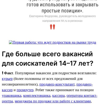
готов использовать и закрывать
простые позиции».
Екатерина Федорова, руководитель молодежного
направления hh.ru в регионах
Где больше всего вакансий
для соискателей 14–17 лет?
❗ Факт
. Популярные вакансии для подростков возглавили:
курьер
(более половины от всех предложений для
несовершеннолетних),
продавец-консультант
,
продавец-
кассир
и
промоутер
. Ребят также принимают на позиции
упаковщика
,
комплектовщика
,
кассира
,
оператора контакт-
центра
,
менеджера по продаже или работе с клиентами
,